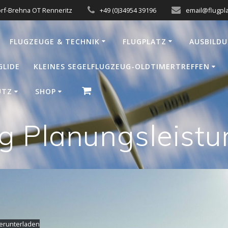
orf-Brehna OT Renneritz
+49 (0)34954 39196
email@flugpla
FLUGZEUGE & TECHNIK
FLUGPLATZ
AUSBILD
GLIDE
KLEINES SEGELFLUGZEUG-OLDTIMERTREFFEN
UTZ
SHOP
g Planungsleist
erunterladen