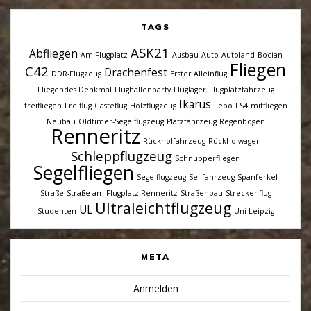
TAGS
ASK21
Abfliegen
Am Flugplatz
Ausbau
Auto
Autoland
Bocian
Fliegen
C42
Drachenfest
DDR-Flugzeug
Erster Alleinflug
Fliegendes Denkmal
Flughallenparty
Fluglager
Flugplatzfahrzeug
Ikarus
freifliegen
Freiflug
Gästeflug
Holzflugzeug
Lepo
LS4
mitfliegen
Neubau
Oldtimer-Segelflugzeug
Platzfahrzeug
Regenbogen
Renneritz
Rückholfahrzeug
Rückholwagen
Schleppflugzeug
Schnupperfliegen
Segelfliegen
Segelflugzeug
Seilfahrzeug
Spanferkel
Straße
Straße am Flugplatz Renneritz
Straßenbau
Streckenflug
Ultraleichtflugzeug
UL
Studenten
Uni Leipzig
META
Anmelden