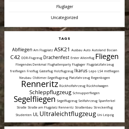
Fluglager
Uncategorized
TAGS
ASK21
Abfliegen
Am Flugplatz
Ausbau
Auto
Autoland
Bocian
Fliegen
C42
Drachenfest
DDR-Flugzeug
Erster Alleinflug
Fliegendes Denkmal
Flughallenparty
Fluglager
Flugplatzfahrzeug
Ikarus
freifliegen
Freiflug
Gästeflug
Holzflugzeug
Lepo
LS4
mitfliegen
Neubau
Oldtimer-Segelflugzeug
Platzfahrzeug
Regenbogen
Renneritz
Rückholfahrzeug
Rückholwagen
Schleppflugzeug
Schnupperfliegen
Segelfliegen
Segelflugzeug
Seilfahrzeug
Spanferkel
Straße
Straße am Flugplatz Renneritz
Straßenbau
Streckenflug
Ultraleichtflugzeug
UL
Studenten
Uni Leipzig