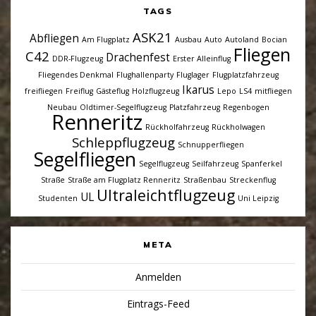
TAGS
ASK21
Abfliegen
Am Flugplatz
Ausbau
Auto
Autoland
Bocian
Fliegen
C42
Drachenfest
DDR-Flugzeug
Erster Alleinflug
Fliegendes Denkmal
Flughallenparty
Fluglager
Flugplatzfahrzeug
Ikarus
freifliegen
Freiflug
Gästeflug
Holzflugzeug
Lepo
LS4
mitfliegen
Neubau
Oldtimer-Segelflugzeug
Platzfahrzeug
Regenbogen
Renneritz
Rückholfahrzeug
Rückholwagen
Schleppflugzeug
Schnupperfliegen
Segelfliegen
Segelflugzeug
Seilfahrzeug
Spanferkel
Straße
Straße am Flugplatz Renneritz
Straßenbau
Streckenflug
Ultraleichtflugzeug
UL
Studenten
Uni Leipzig
META
Anmelden
Eintrags-Feed