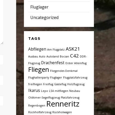
Fluglager
Uncategorized
TAGS
ASK21
Abfliegen
Am Flugplatz
C42
Ausbau
Auto
Autoland
Bocian
DDR-
Drachenfest
Flugzeug
Erster Alleinflug
Fliegen
Fliegendes Denkmal
Flughallenparty
Fluglager
Flugplatzfahrzeug
freifliegen
Freiflug
Gästeflug
Holzflugzeug
Ikarus
Lepo
LS4
mitfliegen
Neubau
Oldtimer-Segelflugzeug
Platzfahrzeug
Renneritz
Regenbogen
Rückholfahrzeug
Rückholwagen