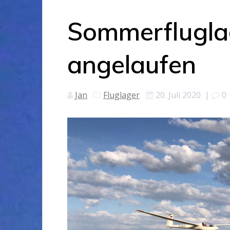
Sommerflugla
angelaufen
Jan
Fluglager
20. Juli 2020
|
0