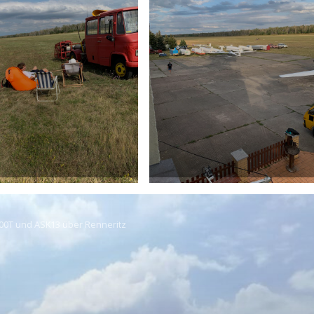
0T und ASK13 über Renneritz