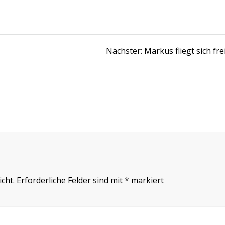
Nächster
Nächster:
Markus fliegt sich fre
Beitrag:
cht.
Erforderliche Felder sind mit
*
markiert