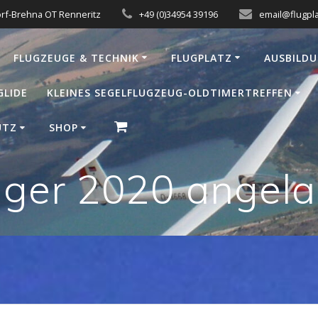
orf-Brehna OT Renneritz
+49 (0)34954 39196
email@flugpla
FLUGZEUGE & TECHNIK
FLUGPLATZ
AUSBILD
GLIDE
KLEINES SEGELFLUGZEUG-OLDTIMERTREFFEN
UTZ
SHOP
ger 2020 angela