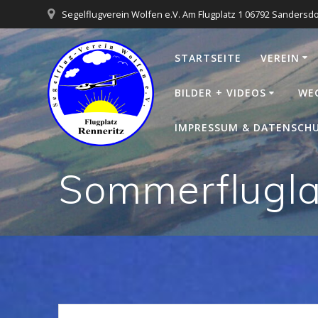
Zum
Segelflugverein Wolfen e.V. Am Flugplatz 1 06792 Sandersd
Inhalt
springen
STARTSEITE
VEREIN
BILDER + VIDEOS
WE
IMPRESSUM & DATENSCH
Sommerflugla