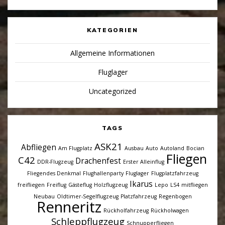
KATEGORIEN
Allgemeine Informationen
Fluglager
Uncategorized
TAGS
ASK21
Abfliegen
Am Flugplatz
Ausbau
Auto
Autoland
Bocian
Fliegen
C42
Drachenfest
DDR-Flugzeug
Erster Alleinflug
Fliegendes Denkmal
Flughallenparty
Fluglager
Flugplatzfahrzeug
Ikarus
freifliegen
Freiflug
Gästeflug
Holzflugzeug
Lepo
LS4
mitfliegen
Neubau
Oldtimer-Segelflugzeug
Platzfahrzeug
Regenbogen
Renneritz
Rückholfahrzeug
Rückholwagen
Schleppflugzeug
Schnupperfliegen