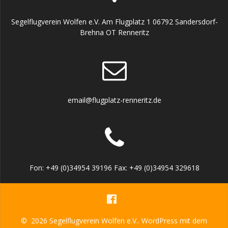
Segelflugverein Wolfen e.V. Am Flugplatz 1 06792 Sandersdorf-
Brehna OT Renneritz
email@flugplatz-renneritz.de
Fon: +49 (0)34954 39196 Fax: +49 (0)34954 329618
© 2026 Segelflugverein Wolfen e.V.. WordPress mit dem