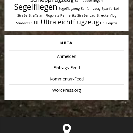
Schnupperfliegen
Segelfliegen
Segelflugzeug
Seilfahrzeug
Spanferkel
Straße
Straße am Flugplatz Renneritz
Straßenbau
Streckenflug
Ultraleichtflugzeug
UL
Studenten
Uni Leipzig
META
Anmelden
Eintrags-Feed
Kommentar-Feed
WordPress.org