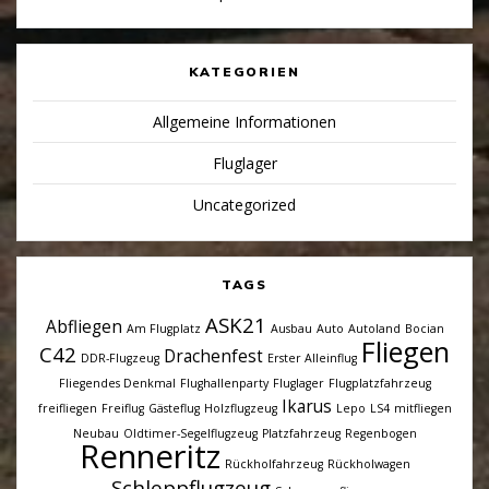
KATEGORIEN
Allgemeine Informationen
Fluglager
Uncategorized
TAGS
ASK21
Abfliegen
Am Flugplatz
Ausbau
Auto
Autoland
Bocian
Fliegen
C42
Drachenfest
DDR-Flugzeug
Erster Alleinflug
Fliegendes Denkmal
Flughallenparty
Fluglager
Flugplatzfahrzeug
Ikarus
freifliegen
Freiflug
Gästeflug
Holzflugzeug
Lepo
LS4
mitfliegen
Neubau
Oldtimer-Segelflugzeug
Platzfahrzeug
Regenbogen
Renneritz
Rückholfahrzeug
Rückholwagen
Schleppflugzeug