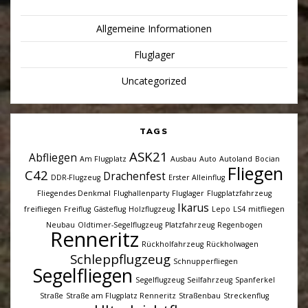
Allgemeine Informationen
Fluglager
Uncategorized
TAGS
ASK21
Abfliegen
Am Flugplatz
Ausbau
Auto
Autoland
Bocian
Fliegen
C42
Drachenfest
DDR-Flugzeug
Erster Alleinflug
Fliegendes Denkmal
Flughallenparty
Fluglager
Flugplatzfahrzeug
Ikarus
freifliegen
Freiflug
Gästeflug
Holzflugzeug
Lepo
LS4
mitfliegen
Neubau
Oldtimer-Segelflugzeug
Platzfahrzeug
Regenbogen
Renneritz
Rückholfahrzeug
Rückholwagen
Schleppflugzeug
Schnupperfliegen
Segelfliegen
Segelflugzeug
Seilfahrzeug
Spanferkel
Straße
Straße am Flugplatz Renneritz
Straßenbau
Streckenflug