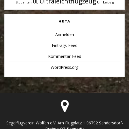
Ultraleichtflugzeug
UL
Studenten
Uni Leipzig
META
Anmelden
Eintrags-Feed
Kommentar-Feed
WordPress.org
Segelflugverein Wolfen e.V. Am Flugplatz 1 06792 Sandersdorf-
Brehna OT Renneritz