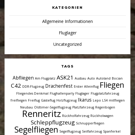
KATEGORIEN
Allgemeine Informationen
Fluglager
Uncategorized
TAGS
ASK21
Abfliegen
Am Flugplatz
Ausbau
Auto
Autoland
Bocian
Fliegen
C42
Drachenfest
DDR-Flugzeug
Erster Alleinflug
Fliegendes Denkmal
Flughallenparty
Fluglager
Flugplatzfahrzeug
Ikarus
freifliegen
Freiflug
Gästeflug
Holzflugzeug
Lepo
LS4
mitfliegen
Neubau
Oldtimer-Segelflugzeug
Platzfahrzeug
Regenbogen
Renneritz
Rückholfahrzeug
Rückholwagen
Schleppflugzeug
Schnupperfliegen
Segelfliegen
Segelflugzeug
Seilfahrzeug
Spanferkel