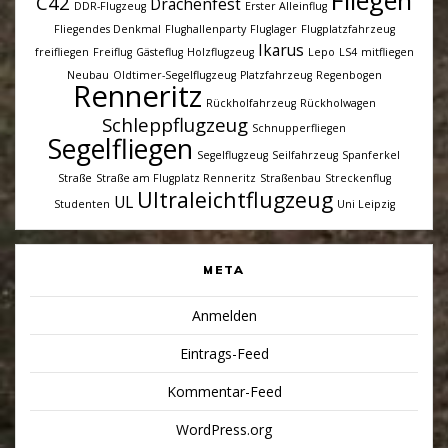
Fliegen
C42
Drachenfest
DDR-Flugzeug
Erster Alleinflug
Fliegendes Denkmal
Flughallenparty
Fluglager
Flugplatzfahrzeug
Ikarus
freifliegen
Freiflug
Gästeflug
Holzflugzeug
Lepo
LS4
mitfliegen
Neubau
Oldtimer-Segelflugzeug
Platzfahrzeug
Regenbogen
Renneritz
Rückholfahrzeug
Rückholwagen
Schleppflugzeug
Schnupperfliegen
Segelfliegen
Segelflugzeug
Seilfahrzeug
Spanferkel
Straße
Straße am Flugplatz Renneritz
Straßenbau
Streckenflug
Ultraleichtflugzeug
UL
Studenten
Uni Leipzig
META
Anmelden
Eintrags-Feed
Kommentar-Feed
WordPress.org