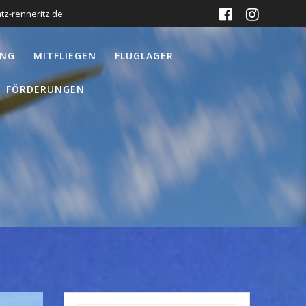
tz-renneritz.de
UNG
MITFLIEGEN
FLUGLAGER
FÖRDERUNGEN