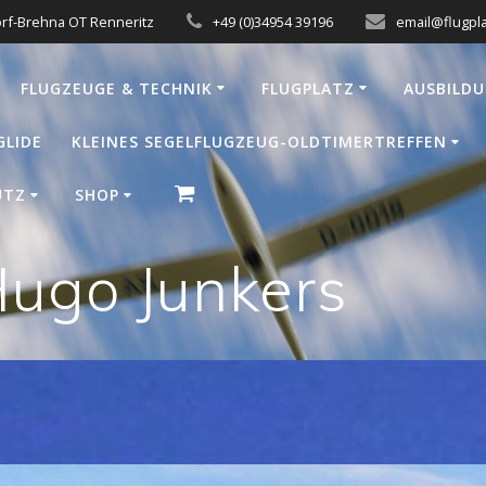
orf-Brehna OT Renneritz
+49 (0)34954 39196
email@flugpla
FLUGZEUGE & TECHNIK
FLUGPLATZ
AUSBILD
GLIDE
KLEINES SEGELFLUGZEUG-OLDTIMERTREFFEN
UTZ
SHOP
ugo Junkers