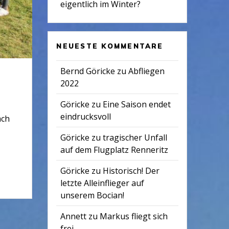
eigentlich im Winter?
NEUESTE KOMMENTARE
Bernd Göricke
zu
Abfliegen
2022
Göricke
zu
Eine Saison endet
eindrucksvoll
ach
Göricke
zu
tragischer Unfall
auf dem Flugplatz Renneritz
Göricke
zu
Historisch! Der
letzte Alleinflieger auf
unserem Bocian!
Annett
zu
Markus fliegt sich
frei…