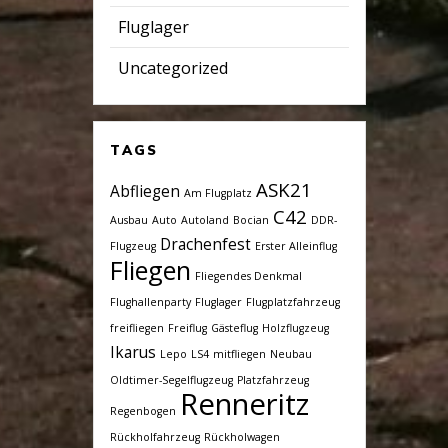
Fluglager
Uncategorized
TAGS
ASK21
Abfliegen
Am Flugplatz
C42
Ausbau
Auto
Autoland
Bocian
DDR-
Drachenfest
Flugzeug
Erster Alleinflug
Fliegen
Fliegendes Denkmal
Flughallenparty
Fluglager
Flugplatzfahrzeug
freifliegen
Freiflug
Gästeflug
Holzflugzeug
Ikarus
Lepo
LS4
mitfliegen
Neubau
Oldtimer-Segelflugzeug
Platzfahrzeug
Renneritz
Regenbogen
Rückholfahrzeug
Rückholwagen