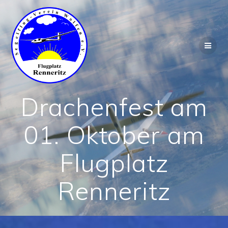
Zum
Inhalt
springen
Drachenfest am
01. Oktober am
Flugplatz
Renneritz